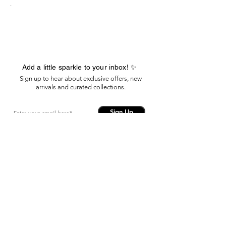
.
Add a little sparkle to your inbox! ✨
Sign up to hear about exclusive offers, new
arrivals and curated collections.
Sign Up
Sign me up to the newsletter!
View terms of use